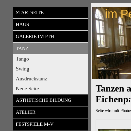
im P
STARTSEITE
HAUS
GALERIE IM PTH
TANZ
Tango
Swing
Ausdruckstanz
Tanzen 
Neue Seite
Eichenpa
ÄSTHETISCHE BILDUNG
Seite wird mit Photos
ATELIER
FESTSPIELE M-V