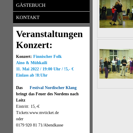
GÄSTEBUCH
KONTAKT
Veranstaltungen
Konzert:
Konzert:
Finnischer Folk
Aino & Mühkaili
11. Mai 2022 / 19:00 Uhr / !5,- €
Einlass ab !8:Uhr
Das
Festival Nordischer Klang
bringt das Feuer des Nordens nach
Loitz
Eintritt: 15,-€
Tickets:www.mvticket.de
oder
0179 920 81 71/Abendkasse