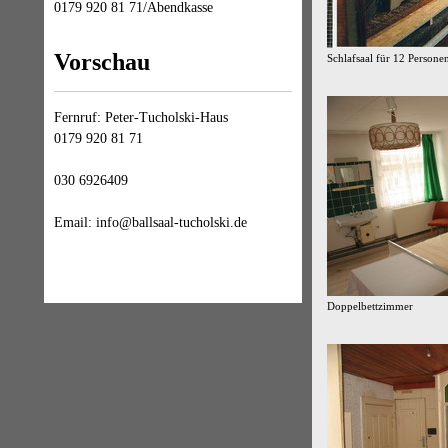
0179 920 81 71/Abendkasse
Vorschau
Schlafsaal für 12 Persone
Fernruf: Peter-Tucholski-Haus
0179 920 81 71
030 6926409
Email: info@ballsaal-tucholski.de
Doppelbettzimmer