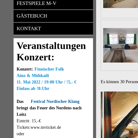
FESTSPIELE M-V
GÄSTEBUCH
KONTAKT
Veranstaltungen
Konzert:
Konzert:
Finnischer Folk
Aino & Mühkaili
Es können 30 Person
11. Mai 2022 / 19:00 Uhr / !5,- €
Einlass ab !8:Uhr
Das
Festival Nordischer Klang
bringt das Feuer des Nordens nach
Loitz
Eintritt: 15,-€
Tickets:www.mvticket.de
oder