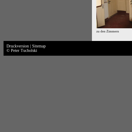
zu den Zimmern
Druckversion
|
Sitemap
© Peter Tucholski