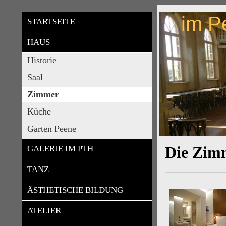
im P
STARTSEITE
HAUS
Historie
Saal
Zimmer
Küche
Garten Peene
Die Zim
GALERIE IM PTH
TANZ
ÄSTHETISCHE BILDUNG
ATELIER